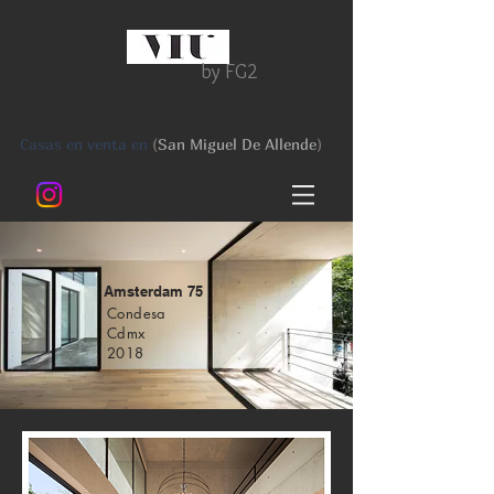
by FG2
Casas en venta en
(
San Miguel De Allende
)
Amsterdam 75
Condesa
Cdmx
2018