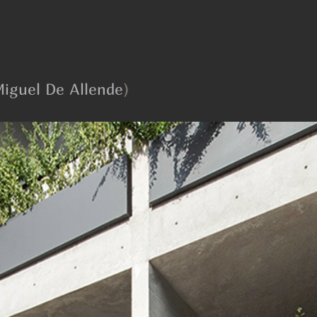
iguel De Allende
)
17