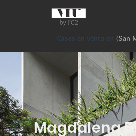
by FG2
Casas en venta en
(
San M
Magdalena 5