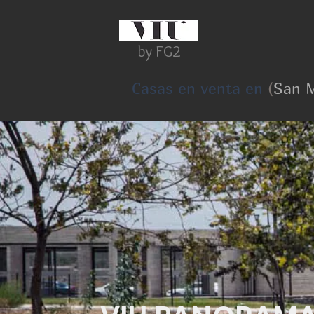
by FG2
Casas en venta en
(
San M