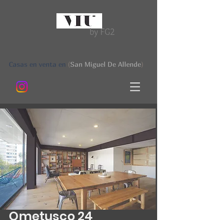
by FG2
Casas en venta en
(
San Miguel De Allende
)
Ometusco 24